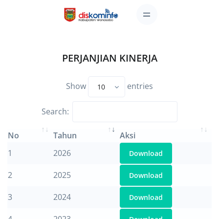
PERJANJIAN KINERJA
Show
entries
Search:
No
Tahun
Aksi
1
2026
Download
2
2025
Download
3
2024
Download