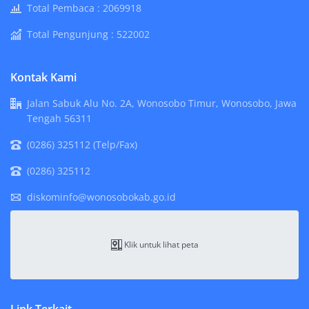
Total Pembaca :
2069918
Total Pengunjung :
522002
Kontak Kami
Jalan Sabuk Alu No. 2A, Wonosobo Timur, Wonosobo, Jawa
Tengah 56311
(0286) 325112 (Telp/Fax)
(0286) 325112
diskominfo@wonosobokab.go.id
Klik untuk lihat peta
Link Terkait