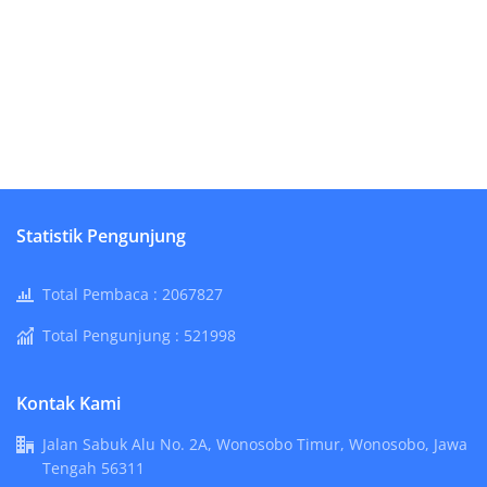
Statistik Pengunjung
Total Pembaca :
2067827
Total Pengunjung :
521998
Kontak Kami
Jalan Sabuk Alu No. 2A, Wonosobo Timur, Wonosobo, Jawa
Tengah 56311