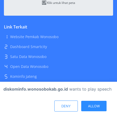
Klik untuk lihat peta
Link Terkait
Website Pemkab Wonosobo
Dashboard Smartcity
Satu Data Wonosobo
Open Data Wonosobo
Kominfo Jateng
Kementerian Komunikasi dan Digital
diskominfo.wonosobokab.go.id
wants to play speech
© Diskominfo Wonosobo 2017-2026 by Devan Dewananta.
DENY
ALLOW