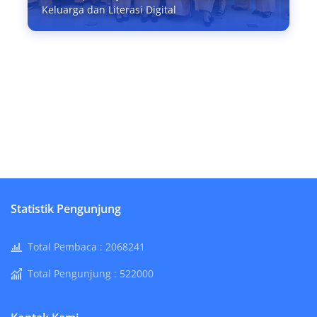
Keluarga dan Literasi Digital
Statistik Pengunjung
Total Pembaca :
2068241
Total Pengunjung :
522000